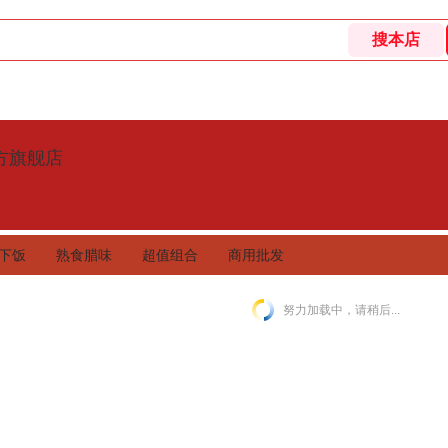
方旗舰店
下饭
熟食腊味
超值组合
商用批发
努力加载中，请稍后...